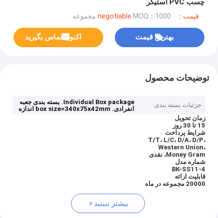
چسب PVC استیکر
قیمت：negotiable
MOQ：1000 مجموعه
بهترین قیمت
اکنون تماس بگیرید
توضیحات محصول
Individual Box package.
بسته بندی جعبه
جزئیات بسته بندی
انفرادی.
box size=340x75x42mm
اندازه
زمان تحویل
15 تا 30 روز
شرایط پرداخت
T/T، L/C، D/A، D/P،
Western Union،
Money Gram، نقدی
شماره مدل
BK-SS11-4
قابلیت ارائه
20000 مجموعه در ماه
بیشتر ببینید