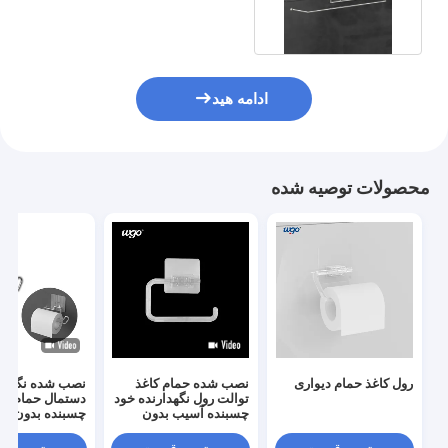
چسب PVC استیکر
ادامه هید
محصولات توصیه شده
رول کاغذ حمام دیواری
نصب شده حمام کاغذ
نصب شده نگهدار
توالت رول نگهدارنده خود
دستمال حمام خو
چسبنده آسیب بدون
چسبنده بدون آ
نصب
نصب