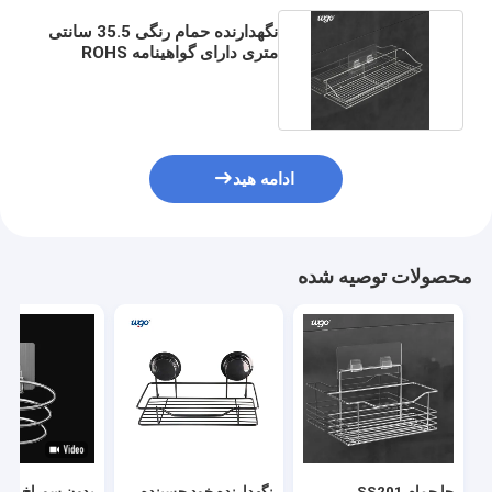
نگهدارنده حمام رنگی 35.5 سانتی
متری دارای گواهینامه ROHS
برای ذخیره سازی
ادامه هید
محصولات توصیه شده
جا حمام SS201
نگهدارنده خود چسبنده
بدون سوراخ کرد