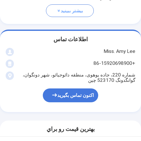
بیشتر ببینید
اطلاعات تماس
Miss. Amy Lee
+86-15920698900
شماره 220، جاده یوهوی، منطقه دائوجیائو، شهر دونگوان،
گوانگدونگ 523170 چین
اکنون تماس بگیرید
بهترين قيمت رو براي