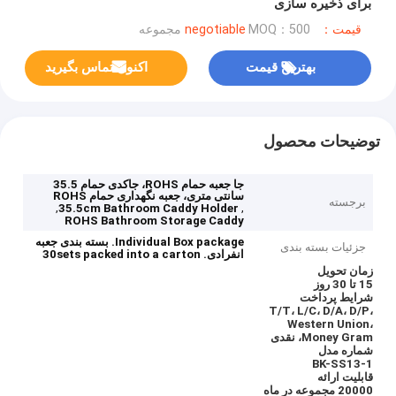
برای ذخیره سازی
قیمت：negotiable
MOQ：500 مجموعه
بهترین قیمت
اکنون تماس بگیرید
توضیحات محصول
جا جعبه حمام ROHS، جاکدی حمام 35.5
سانتی متری، جعبه نگهداری حمام ROHS
برجسته
,
,
35.5cm Bathroom Caddy Holder
ROHS Bathroom Storage Caddy
Individual Box package.
بسته بندی جعبه
جزئیات بسته بندی
انفرادی.
30sets packed into a carton
زمان تحویل
15 تا 30 روز
شرایط پرداخت
T/T، L/C، D/A، D/P،
Western Union،
Money Gram، نقدی
شماره مدل
BK-SS13-1
قابلیت ارائه
20000 مجموعه در ماه