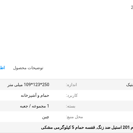
 جعبه = 258
توضیحات محصول
اطل
اندازه:
250*123*109 میلی متر
کاربرد:
حمام و آشپزخانه
بسته:
1 مجموعه / جعبه
محل منبع:
چین
 زنگ
,
قفسه حمام 5 کیلوگرمی مشکی