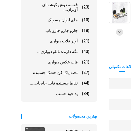
قفسه دوش گوشه ای
(23)
آویزان...
(10)
جای لیوان مسواک
(18)
جارو جارو جارو پاپ
(21)
آویز قلاب دیواری
(43)
نگه دارنده تابلو دیواری...
(21)
قاب عکس دیواری
اعات تکمیلی
(27)
تخته پاک کن خشک چسبنده
(44)
نقاط چسبنده قابل جابجایی...
(34)
پد خود چسب
بهترین محصولات