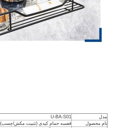
مدل
U-BA-S01
نام محصول
قفسه حمام کیدی (تثبیت مکش/چسب)