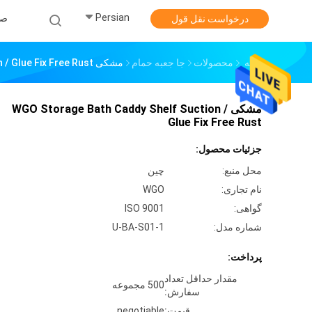
Persian
صف
درخواست نقل قول
خانه
محصولات
جا جعبه حمام
مشکی WGO Storage Bath Caddy Shelf Suction / Glue Fix Free Rust
مشکی WGO Storage Bath Caddy Shelf Suction /
Glue Fix Free Rust
جزئیات محصول:
محل منبع:
چین
نام تجاری:
WGO
گواهی:
ISO 9001
شماره مدل:
U-BA-S01-1
پرداخت:
مقدار حداقل تعداد
500 مجموعه
سفارش:
قیمت:
negotiable