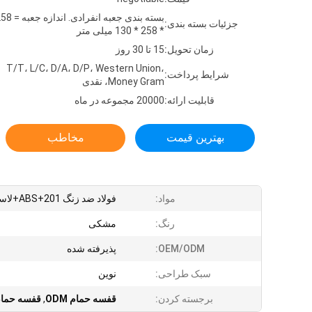
بسته بندی جعبه انفرادی. اندازه
جزئیات بسته بندی:
* 258 * 130 میلی متر
زمان تحویل:
15 تا 30 روز
T/T، L/C، D/A، D/P، Western Union،
شرایط پرداخت:
Money Gram، نقدی
قابلیت ارائه:
20000 مجموعه در ماه
بهترین قیمت
مخاطب
مواد:
فولاد ضد زنگ 201+ABS+لاستیک
رنگ:
مشکی
OEM/ODM:
پذیرفته شده
سبک طراحی:
نوین
برجسته کردن:
قفسه حمام ODM
,
قفسه حمام 201 استیل ضد