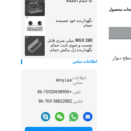
جا حمام SS201
حات محصول
نگهدارنده خود چسبنده
حمام
WGO 280 میلی متری قابل
شست و شوی ثابت حمام
نگهدارنده ژل مکش حمام.
بدون نیاز به حفاری؛بدنه فولادی ضد زنگ؛ضد زنگ؛برداشتن و دوباره استفاده مجدد. مکنده قوی ثابت شد (چسب سیلیکونی برای سطح دیوار 
اطلاعات تماس
اطلاعات
Amy Lee
تماس:
تلفن:
+86-15920698900
فکس:
86-769-38822882