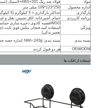
مواد
فولاد ضد زنگ 201+ABS+لاستیک (تثبیت مکش/چسب)
اندازه محصول
250*123*109 میلی متر
بارگذاری
حداکثر بارگذاری = 5 کیلوگرم (5 کیلوگرم در هر مکش)
برنامه کاربردی
حمام، آشپزخانه، اتاق نشیمن، هتل و غی
WGO
قفسه کادوی ذخیره سازی حمام
س
ویژگی
استفاده کنید.فنجان مکش قوی ثابت (چس
تعمیر یدکی)
بسته بندی
بسته بندی: NW= 243g ;اندازه جعبه جداگانه = 255 * 128 * 123 میلی متر ;
OEM/ODM
هر دو قبول کردند
استفاده از افکت ها