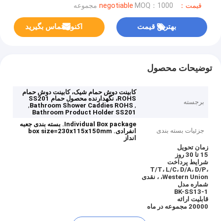
قیمت：negotiable
MOQ：1000 مجموعه
بهترین قیمت
اکنون تماس بگیرید
توضیحات محصول
کابینت دوش حمام شیک، کابینت دوش حمام
ROHS، نگهدارنده محصول حمام SS201
برجسته
,
,
Bathroom Shower Caddies ROHS
Bathroom Product Holder SS201
Individual Box package.
بسته بندی جعبه
جزئیات بسته بندی
انفرادی.
box size=230x115x150mm
انداز
زمان تحویل
15 تا 30 روز
شرایط پرداخت
T/T، L/C، D/A، D/P،
Western Union، ، نقدی
شماره مدل
BK-SS13-1
قابلیت ارائه
20000 مجموعه در ماه