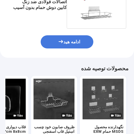
اتصالات فولادی ضد زنگ
کابین دوش حمام بدون آسیب
نصب
ادامه هید
محصولات توصیه شده
نگهدارنده محصول
ظروف صابون خود چسب
قلاب دیواری حما
MSDS حمام EXW
استیل قاب اسفنجی