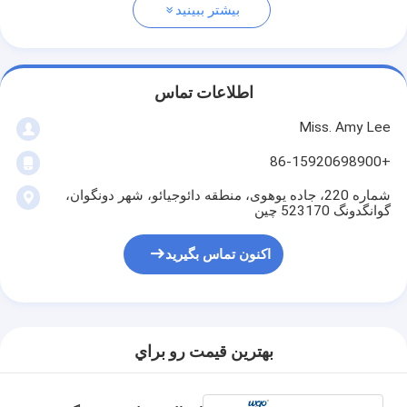
بیشتر ببینید
اطلاعات تماس
Miss. Amy Lee
+86-15920698900
شماره 220، جاده یوهوی، منطقه دائوجیائو، شهر دونگوان،
گوانگدونگ 523170 چین
اکنون تماس بگیرید
بهترين قيمت رو براي