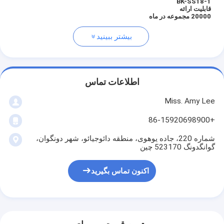
BK-SS18-1
قابلیت ارائه
20000 مجموعه در ماه
بیشتر ببینید
اطلاعات تماس
Miss. Amy Lee
+86-15920698900
شماره 220، جاده یوهوی، منطقه دائوجیائو، شهر دونگوان،
گوانگدونگ 523170 چین
اکنون تماس بگیرید