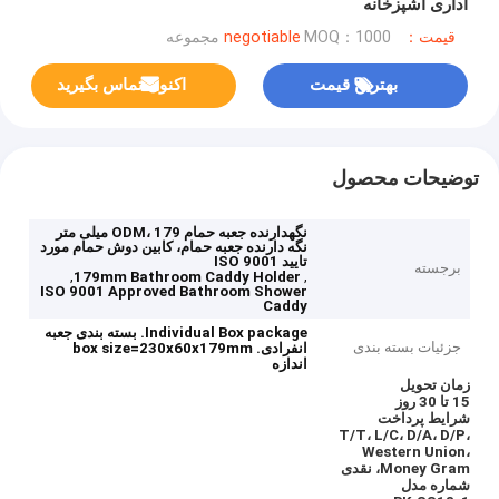
اداری آشپزخانه
قیمت：negotiable
MOQ：1000 مجموعه
بهترین قیمت
اکنون تماس بگیرید
توضیحات محصول
نگهدارنده جعبه حمام ODM، 179 میلی متر
نگه دارنده جعبه حمام، کابین دوش حمام مورد
تایید ISO 9001
برجسته
,
,
179mm Bathroom Caddy Holder
ISO 9001 Approved Bathroom Shower
Caddy
Individual Box package.
بسته بندی جعبه
جزئیات بسته بندی
انفرادی.
box size=230x60x179mm
اندازه
زمان تحویل
15 تا 30 روز
شرایط پرداخت
T/T، L/C، D/A، D/P،
Western Union،
Money Gram، نقدی
شماره مدل