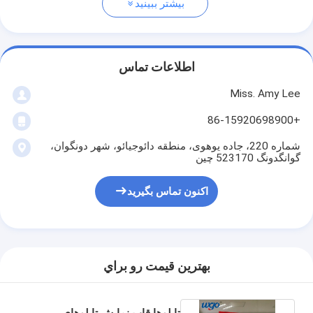
بیشتر ببینید
اطلاعات تماس
Miss. Amy Lee
+86-15920698900
شماره 220، جاده یوهوی، منطقه دائوجیائو، شهر دونگوان،
گوانگدونگ 523170 چین
اکنون تماس بگیرید
بهترين قيمت رو براي
تابلوها قاب نمایش تابلوهای