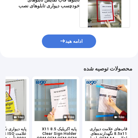
خودچسب دیواری تابلوهای نصب
قابهای نمایشگر جیب سند
ادامه هید
محصولات توصیه شده
قاب‌های علامت دیواری
پایه اکریلیک 8.5 X11
پایه دیواری نگهد
8.5x11 نگهدارنده‌های
Clear Sign Holder
علامت  ISO