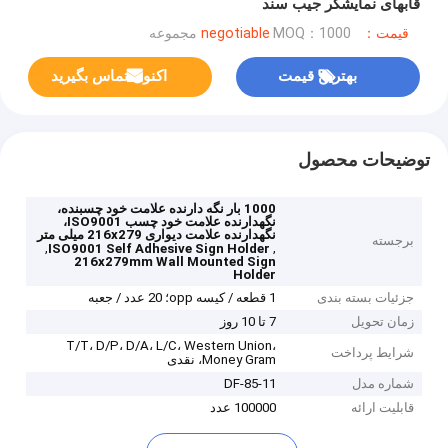
قابهای نمایشگر جیب سند
قیمت：negotiable
MOQ：1000 مجموعه
بهترین قیمت
اکنون تماس بگیرید
توضیحات محصول
1000 بار نگه دارنده علامت خود چسبنده،
نگهدارنده علامت خود چسب ISO9001،
نگهدارنده علامت دیواری 216x279 میلی متر
برجسته
,
,
ISO9001 Self Adhesive Sign Holder
216x279mm Wall Mounted Sign
Holder
جزئیات بسته بندی
1 قطعه / کیسه opp؛ 20 عدد / جعبه
زمان تحویل
7 تا 10 روز
T/T، D/P، D/A، L/C، Western Union،
شرایط پرداخت
Money Gram، نقدی
شماره مدل
DF-85-11
قابلیت ارائه
100000 عدد