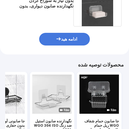
بدون نیاز به سوراخ کردن
نگهدارنده صابون دیواری، بدون
باقیمانده جای ظرف صابون
ادامه هید
محصولات توصیه شده
جا صابون حمام شفاف
نگهدارنده صابون استیل
جا صابونی آویز 
WGO ریل حمام
ضد زنگ WGO 304 ISO
بدون حفاری قف