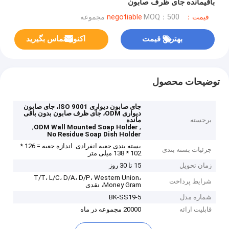
باقیمانده جای ظرف صابون
قیمت：negotiable
MOQ：500 مجموعه
بهترین قیمت
اکنون تماس بگیرید
توضیحات محصول
جای صابون دیواری ISO 9001، جای صابون
دیواری ODM، جای ظرف صابون بدون باقی
برجسته
مانده
,
,
ODM Wall Mounted Soap Holder
No Residue Soap Dish Holder
بسته بندی جعبه انفرادی. اندازه جعبه = 126 *
جزئیات بسته بندی
102 * 138 میلی متر
زمان تحویل
15 تا 30 روز
T/T، L/C، D/A، D/P، Western Union،
شرایط پرداخت
Money Gram، نقدی
شماره مدل
BK-SS19-5
قابلیت ارائه
20000 مجموعه در ماه