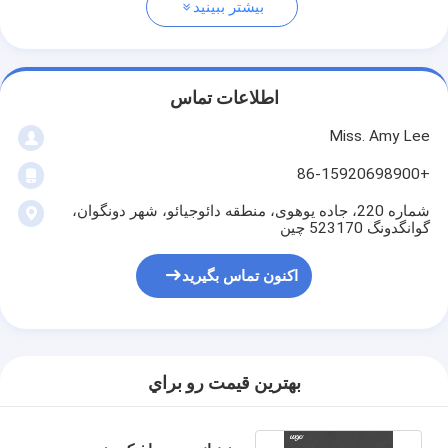
بیشتر ببینید
اطلاعات تماس
Miss. Amy Lee
+86-15920698900
شماره 220، جاده یوهوی، منطقه دائوجیائو، شهر دونگوان،
گوانگدونگ 523170 چین
اکنون تماس بگیرید
بهترين قيمت رو براي